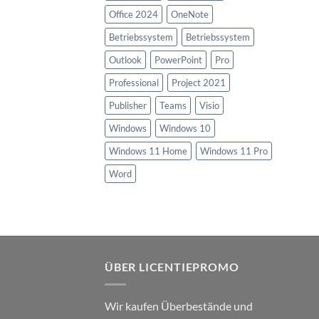
Office 2024
OneNote
Betriebssystem
Betriebssystem
Outlook
PowerPoint
Pro
Professional
Project 2021
Publisher
Teams
Visio
Windows
Windows 10
Windows 11 Home
Windows 11 Pro
Word
ÜBER LICENTIEPROMO
Wir kaufen Überbestände und