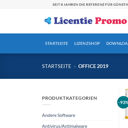
Zum
SEIT 8 JAHREN DIE REFERENZ FÜR GÜN
Inhalt
springen
STARTSEITE
LIZENZSHOP
DOWNLOA
STARTSEITE
»
OFFICE 2019
PRODUKTKATEGORIEN
-93
Andere Software
Antivirus/Antimalware