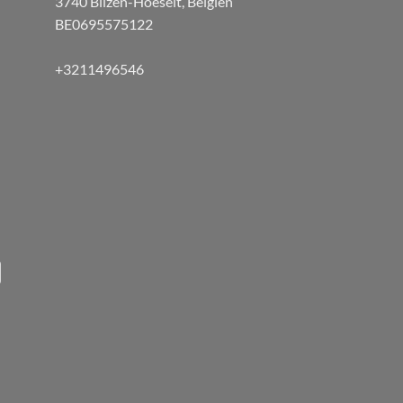
3740 Bilzen-Hoeselt, Belgien
BE0695575122
+3211496546