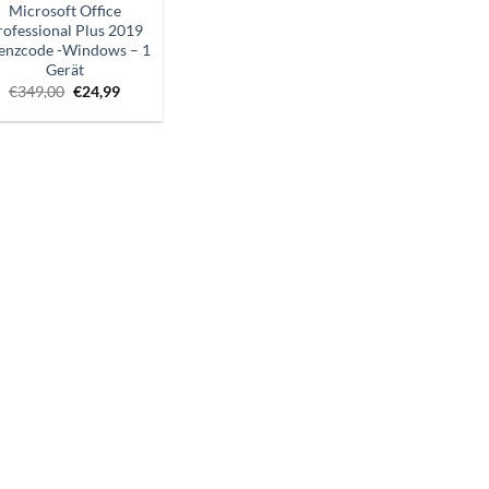
Microsoft Office
rofessional Plus 2019
zenzcode -Windows – 1
Gerät
Ursprünglicher
Aktueller
€
349,00
€
24,99
Preis
Preis
war:
ist:
€349,00.
€24,99.