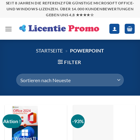
Zum
SEIT 8 JAHREN DIE REFERENZ FÜR GÜNSTIGE MICROSOFT OFFICE-
UND WINDOWS-LIZENZEN. ÜBER 14.000 KUNDENBEWERTUNGEN
Inhalt
GEBEN UNS 4,8 ★★★★☆
springen
STARTSEITE
»
POWERPOINT
FILTER
Aktion !
-93%