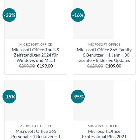
-33%
-16%
MICROSOFT OFFICE
MICROSOFT OFFICE
Microsoft Office Thuis &
Microsoft Office 365 Family
Zelfstandigen 2024 für
– 6 Benutzer – 1 Jahr – 30
Windows und Mac !
Geräte – Inklusive Updates
Ursprünglicher
Aktueller
Ursprünglicher
Aktueller
€
299,00
€
199,00
€
129,00
€
109,00
Preis
Preis
Preis
Preis
war:
ist:
war:
ist:
€299,00.
€199,00.
€129,00.
€109,00.
-15%
-95%
MICROSOFT OFFICE
MICROSOFT OFFICE
Microsoft Office 365
Microsoft Office
Personal – 1 Benutzer – 1
Professional Plus 2021