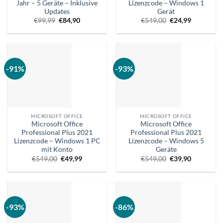
Jahr – 5 Geräte – Inklusive
Lizenzcode – Windows 1
Updates
Gerät
Ursprünglicher
Aktueller
Ursprünglicher
Aktueller
€
99,99
€
84,90
€
549,00
€
24,99
Preis
Preis
Preis
Preis
war:
ist:
war:
ist:
€99,99.
€84,90.
€549,00.
€24,99.
-91%
-93%
MICROSOFT OFFICE
MICROSOFT OFFICE
Microsoft Office
Microsoft Office
Professional Plus 2021
Professional Plus 2021
Lizenzcode – Windows 1 PC
Lizenzcode – Windows 5
mit Konto
Geräte
Ursprünglicher
Aktueller
Ursprünglicher
Aktueller
€
549,00
€
49,99
€
549,00
€
39,90
Preis
Preis
Preis
Preis
war:
ist:
war:
ist:
€549,00.
€49,99.
€549,00.
€39,90.
-93%
-86%