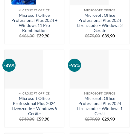
MICROSOFT OFFICE
MICROSOFT OFFICE
Microsoft Office
Microsoft Office
Professional Plus 2024 +
Professional Plus 2024
Windows 11 Pro
Lizenzcode – Windows 3
Kombination
Geräte
Ursprünglicher
Aktueller
Ursprünglicher
Aktueller
€
466,00
€
39,90
€
579,00
€
39,90
Preis
Preis
Preis
Preis
war:
ist:
war:
ist:
€466,00.
€39,90.
€579,00.
€39,90.
-89%
-95%
MICROSOFT OFFICE
MICROSOFT OFFICE
Microsoft Office
Microsoft Office
Professional Plus 2024
Professional Plus 2024
Lizenzcode – Windows 5
Lizenzcode – Windows 1
Geräte
Gerät
Ursprünglicher
Aktueller
Ursprünglicher
Aktueller
€
549,00
€
59,90
€
579,00
€
29,90
Preis
Preis
Preis
Preis
war:
ist:
war:
ist:
€549,00.
€59,90.
€579,00.
€29,90.