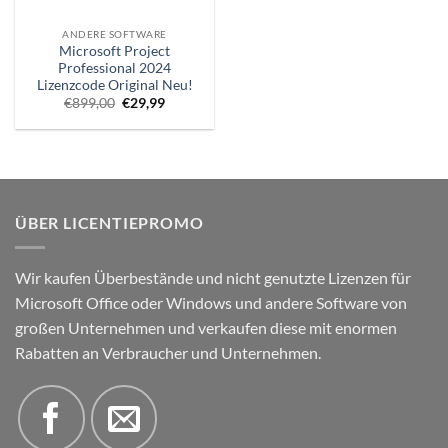
ANDERE SOFTWARE
Microsoft Project
Professional 2024
Lizenzcode Original Neu!
Ursprünglicher
Aktueller
€
899,00
€
29,99
Preis
Preis
war:
ist:
€899,00.
€29,99.
ÜBER LICENTIEPROMO
Wir kaufen Überbestände und nicht genutzte Lizenzen für
Microsoft Office oder Windows und andere Software von
großen Unternehmen und verkaufen diese mit enormen
Rabatten an Verbraucher und Unternehmen.