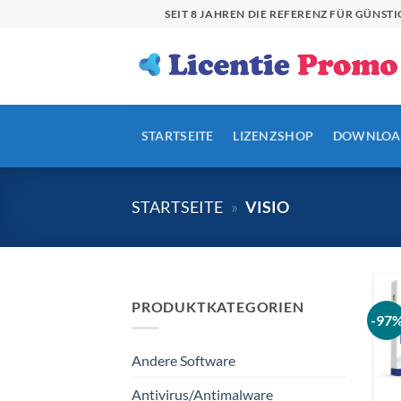
Zum
SEIT 8 JAHREN DIE REFERENZ FÜR GÜN
Inhalt
springen
STARTSEITE
LIZENZSHOP
DOWNLOA
STARTSEITE
»
VISIO
PRODUKTKATEGORIEN
-97
Andere Software
Antivirus/Antimalware