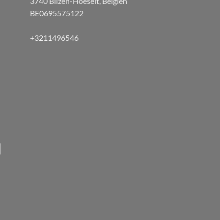
3740 Bilzen-Hoeselt, Belgien
BE0695575122
+3211496546