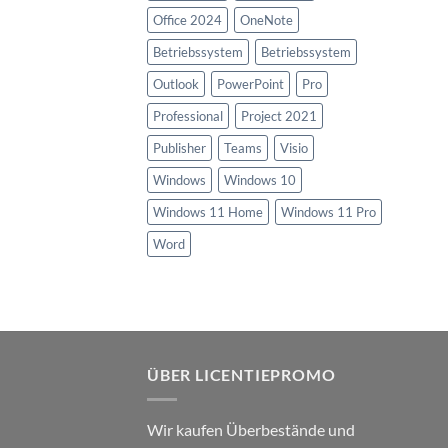
Office 2024
OneNote
Betriebssystem
Betriebssystem
Outlook
PowerPoint
Pro
Professional
Project 2021
Publisher
Teams
Visio
Windows
Windows 10
Windows 11 Home
Windows 11 Pro
Word
ÜBER LICENTIEPROMO
Wir kaufen Überbestände und