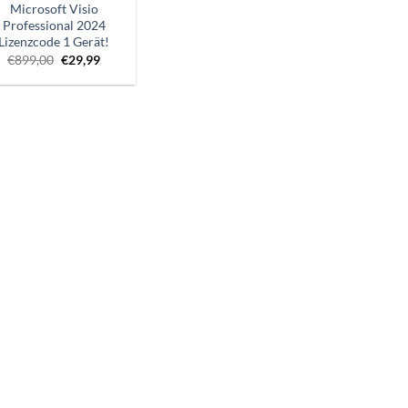
Microsoft Visio
Professional 2024
Lizenzcode 1 Gerät!
Ursprünglicher
Aktueller
€
899,00
€
29,99
Preis
Preis
war:
ist:
€899,00.
€29,99.