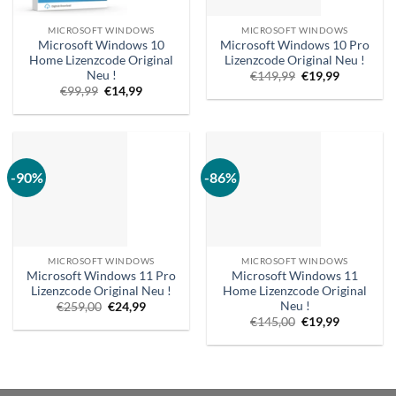
MICROSOFT WINDOWS
MICROSOFT WINDOWS
Microsoft Windows 10
Microsoft Windows 10 Pro
Home Lizenzcode Original
Lizenzcode Original Neu !
Neu !
Ursprünglicher
Aktueller
€
149,99
€
19,99
Preis
Preis
Ursprünglicher
Aktueller
€
99,99
€
14,99
war:
ist:
Preis
Preis
€149,99.
€19,99.
war:
ist:
€99,99.
€14,99.
-90%
-86%
MICROSOFT WINDOWS
MICROSOFT WINDOWS
Microsoft Windows 11 Pro
Microsoft Windows 11
Lizenzcode Original Neu !
Home Lizenzcode Original
Neu !
Ursprünglicher
Aktueller
€
259,00
€
24,99
Preis
Preis
Ursprünglicher
Aktueller
€
145,00
€
19,99
war:
ist:
Preis
Preis
€259,00.
€24,99.
war:
ist:
€145,00.
€19,99.