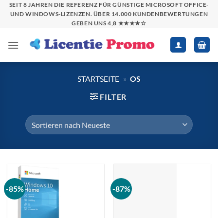
Zum
SEIT 8 JAHREN DIE REFERENZ FÜR GÜNSTIGE MICROSOFT OFFICE-
UND WINDOWS-LIZENZEN. ÜBER 14.000 KUNDENBEWERTUNGEN
Inhalt
GEBEN UNS 4,8 ★★★★☆
springen
STARTSEITE
»
OS
FILTER
-85%
-87%