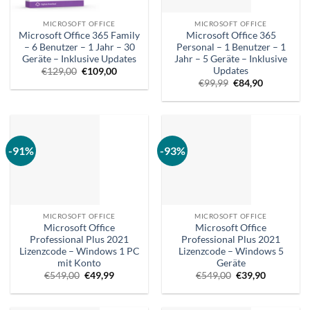
MICROSOFT OFFICE
MICROSOFT OFFICE
Microsoft Office 365 Family
Microsoft Office 365
– 6 Benutzer – 1 Jahr – 30
Personal – 1 Benutzer – 1
Geräte – Inklusive Updates
Jahr – 5 Geräte – Inklusive
Updates
Ursprünglicher
Aktueller
€
129,00
€
109,00
Preis
Preis
Ursprünglicher
Aktueller
€
99,99
€
84,90
war:
ist:
Preis
Preis
€129,00.
€109,00.
war:
ist:
€99,99.
€84,90.
-91%
-93%
MICROSOFT OFFICE
MICROSOFT OFFICE
Microsoft Office
Microsoft Office
Professional Plus 2021
Professional Plus 2021
Lizenzcode – Windows 1 PC
Lizenzcode – Windows 5
mit Konto
Geräte
Ursprünglicher
Aktueller
Ursprünglicher
Aktueller
€
549,00
€
49,99
€
549,00
€
39,90
Preis
Preis
Preis
Preis
war:
ist:
war:
ist:
€549,00.
€49,99.
€549,00.
€39,90.