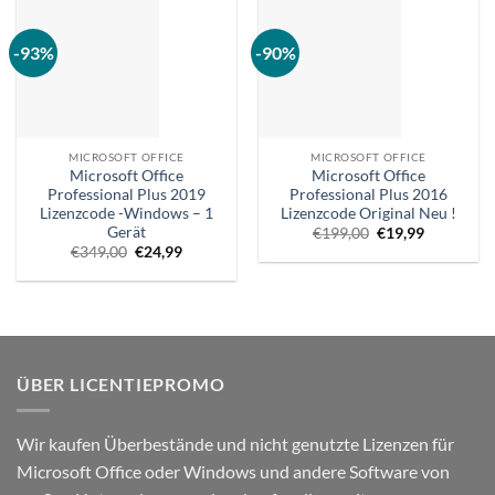
-93%
-90%
MICROSOFT OFFICE
MICROSOFT OFFICE
Microsoft Office
Microsoft Office
Professional Plus 2019
Professional Plus 2016
Lizenzcode -Windows – 1
Lizenzcode Original Neu !
Gerät
Ursprünglicher
Aktueller
€
199,00
€
19,99
Preis
Preis
Ursprünglicher
Aktueller
€
349,00
€
24,99
war:
ist:
Preis
Preis
€199,00.
€19,99.
war:
ist:
€349,00.
€24,99.
ÜBER LICENTIEPROMO
Wir kaufen Überbestände und nicht genutzte Lizenzen für
Microsoft Office oder Windows und andere Software von