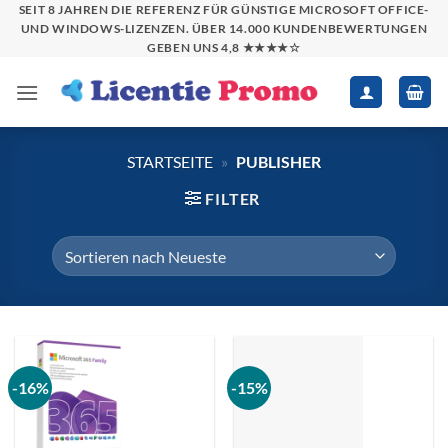
Zum
SEIT 8 JAHREN DIE REFERENZ FÜR GÜNSTIGE MICROSOFT OFFICE-
UND WINDOWS-LIZENZEN. ÜBER 14.000 KUNDENBEWERTUNGEN
Inhalt
GEBEN UNS 4,8 ★★★★☆
springen
STARTSEITE
»
PUBLISHER
FILTER
-16%
-15%