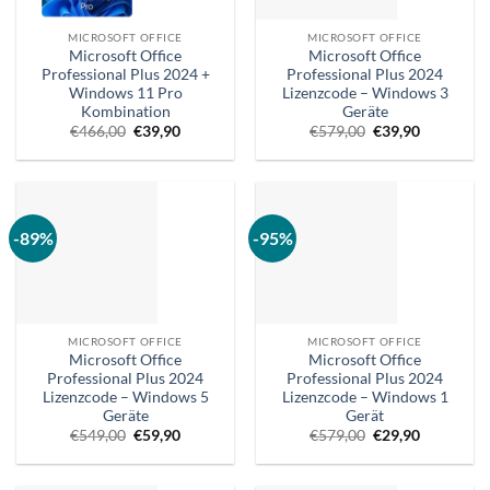
MICROSOFT OFFICE
MICROSOFT OFFICE
Microsoft Office
Microsoft Office
Professional Plus 2024 +
Professional Plus 2024
Windows 11 Pro
Lizenzcode – Windows 3
Kombination
Geräte
Ursprünglicher
Aktueller
Ursprünglicher
Aktueller
€
466,00
€
39,90
€
579,00
€
39,90
Preis
Preis
Preis
Preis
war:
ist:
war:
ist:
€466,00.
€39,90.
€579,00.
€39,90.
-89%
-95%
MICROSOFT OFFICE
MICROSOFT OFFICE
Microsoft Office
Microsoft Office
Professional Plus 2024
Professional Plus 2024
Lizenzcode – Windows 5
Lizenzcode – Windows 1
Geräte
Gerät
Ursprünglicher
Aktueller
Ursprünglicher
Aktueller
€
549,00
€
59,90
€
579,00
€
29,90
Preis
Preis
Preis
Preis
war:
ist:
war:
ist:
€549,00.
€59,90.
€579,00.
€29,90.