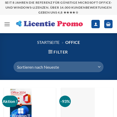
Zum
SEIT 8 JAHREN DIE REFERENZ FÜR GÜNSTIGE MICROSOFT OFFICE-
UND WINDOWS-LIZENZEN. ÜBER 14.000 KUNDENBEWERTUNGEN
Inhalt
GEBEN UNS 4,8 ★★★★☆
springen
STARTSEITE
»
OFFICE
FILTER
Aktion !
-93%