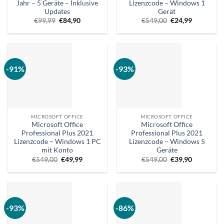
Jahr – 5 Geräte – Inklusive
Lizenzcode – Windows 1
Updates
Gerät
Ursprünglicher
Aktueller
Ursprünglicher
Aktueller
€
99,99
€
84,90
€
549,00
€
24,99
Preis
Preis
Preis
Preis
war:
ist:
war:
ist:
€99,99.
€84,90.
€549,00.
€24,99.
-91%
-93%
MICROSOFT OFFICE
MICROSOFT OFFICE
Microsoft Office
Microsoft Office
Professional Plus 2021
Professional Plus 2021
Lizenzcode – Windows 1 PC
Lizenzcode – Windows 5
mit Konto
Geräte
Ursprünglicher
Aktueller
Ursprünglicher
Aktueller
€
549,00
€
49,99
€
549,00
€
39,90
Preis
Preis
Preis
Preis
war:
ist:
war:
ist:
€549,00.
€49,99.
€549,00.
€39,90.
-93%
-86%