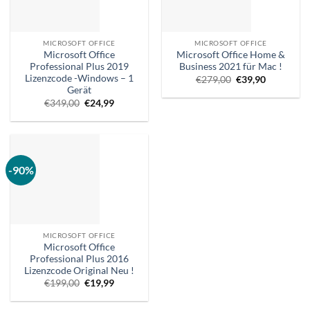
MICROSOFT OFFICE
MICROSOFT OFFICE
Microsoft Office
Microsoft Office Home &
Professional Plus 2019
Business 2021 für Mac !
Lizenzcode -Windows – 1
Ursprünglicher
Aktueller
€
279,00
€
39,90
Preis
Preis
Gerät
war:
ist:
Ursprünglicher
Aktueller
€
349,00
€
24,99
€279,00.
€39,90.
Preis
Preis
war:
ist:
€349,00.
€24,99.
-90%
MICROSOFT OFFICE
Microsoft Office
Professional Plus 2016
Lizenzcode Original Neu !
Ursprünglicher
Aktueller
€
199,00
€
19,99
Preis
Preis
war:
ist:
€199,00.
€19,99.