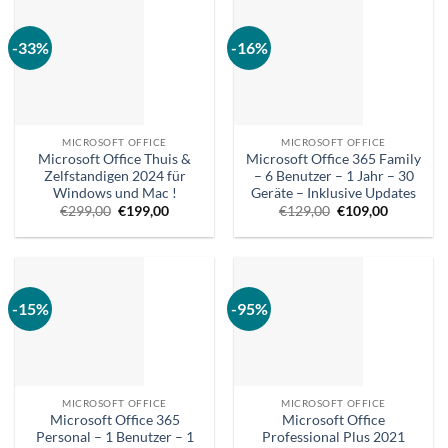
-33%
-16%
MICROSOFT OFFICE
MICROSOFT OFFICE
Microsoft Office Thuis &
Microsoft Office 365 Family
Zelfstandigen 2024 für
– 6 Benutzer – 1 Jahr – 30
Windows und Mac !
Geräte – Inklusive Updates
Ursprünglicher
Aktueller
Ursprünglicher
Aktueller
€
299,00
€
199,00
€
129,00
€
109,00
Preis
Preis
Preis
Preis
war:
ist:
war:
ist:
€299,00.
€199,00.
€129,00.
€109,00.
-15%
-95%
MICROSOFT OFFICE
MICROSOFT OFFICE
Microsoft Office 365
Microsoft Office
Personal – 1 Benutzer – 1
Professional Plus 2021