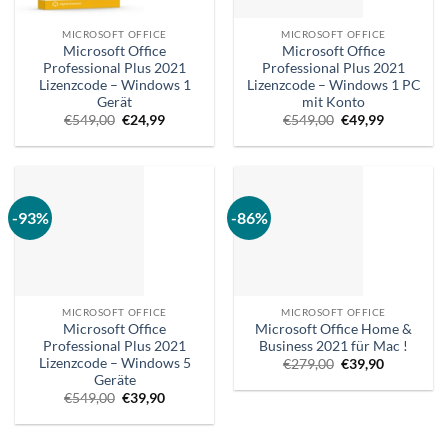
MICROSOFT OFFICE
MICROSOFT OFFICE
Microsoft Office
Microsoft Office
Professional Plus 2021
Professional Plus 2021
Lizenzcode – Windows 1
Lizenzcode – Windows 1 PC
Gerät
mit Konto
Ursprünglicher
Aktueller
Ursprünglicher
Aktueller
€
549,00
€
24,99
€
549,00
€
49,99
Preis
Preis
Preis
Preis
war:
ist:
war:
ist:
€549,00.
€24,99.
€549,00.
€49,99.
-93%
-86%
MICROSOFT OFFICE
MICROSOFT OFFICE
Microsoft Office
Microsoft Office Home &
Professional Plus 2021
Business 2021 für Mac !
Lizenzcode – Windows 5
Ursprünglicher
Aktueller
€
279,00
€
39,90
Preis
Preis
Geräte
war:
ist:
Ursprünglicher
Aktueller
€
549,00
€
39,90
€279,00.
€39,90.
Preis
Preis
war:
ist:
€549,00.
€39,90.