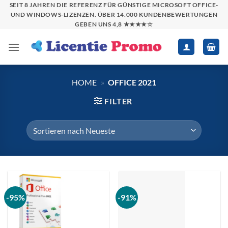
Zum
SEIT 8 JAHREN DIE REFERENZ FÜR GÜNSTIGE MICROSOFT OFFICE-
UND WINDOWS-LIZENZEN. ÜBER 14.000 KUNDENBEWERTUNGEN
Inhalt
GEBEN UNS 4,8 ★★★★☆
springen
HOME
»
OFFICE 2021
FILTER
-95%
-91%