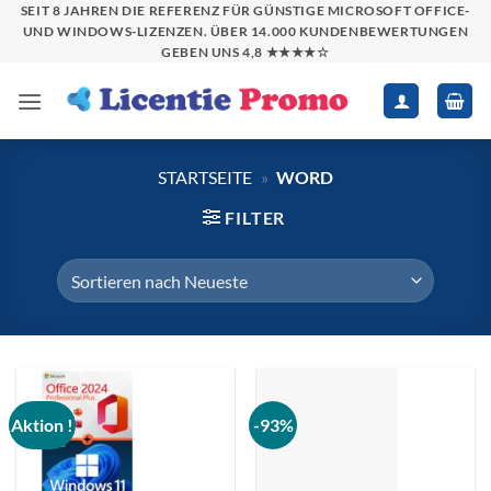
Zum
SEIT 8 JAHREN DIE REFERENZ FÜR GÜNSTIGE MICROSOFT OFFICE-
UND WINDOWS-LIZENZEN. ÜBER 14.000 KUNDENBEWERTUNGEN
Inhalt
GEBEN UNS 4,8 ★★★★☆
springen
STARTSEITE
»
WORD
FILTER
Aktion !
-93%