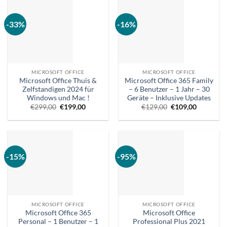
-33%
-16%
MICROSOFT OFFICE
MICROSOFT OFFICE
Microsoft Office Thuis &
Microsoft Office 365 Family
Zelfstandigen 2024 für
– 6 Benutzer – 1 Jahr – 30
Windows und Mac !
Geräte – Inklusive Updates
Ursprünglicher
Aktueller
Ursprünglicher
Aktueller
€
299,00
€
199,00
€
129,00
€
109,00
Preis
Preis
Preis
Preis
war:
ist:
war:
ist:
€299,00.
€199,00.
€129,00.
€109,00.
-15%
-95%
MICROSOFT OFFICE
MICROSOFT OFFICE
Microsoft Office 365
Microsoft Office
Personal – 1 Benutzer – 1
Professional Plus 2021