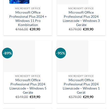
MICROSOFT OFFICE
MICROSOFT OFFICE
Microsoft Office
Microsoft Office
Professional Plus 2024 +
Professional Plus 2024
Windows 11 Pro
Lizenzcode – Windows 3
Kombination
Geräte
Ursprünglicher
Aktueller
Ursprünglicher
Aktueller
€
466,00
€
39,90
€
579,00
€
39,90
Preis
Preis
Preis
Preis
war:
ist:
war:
ist:
€466,00.
€39,90.
€579,00.
€39,90.
-89%
-95%
MICROSOFT OFFICE
MICROSOFT OFFICE
Microsoft Office
Microsoft Office
Professional Plus 2024
Professional Plus 2024
Lizenzcode – Windows 5
Lizenzcode – Windows 1
Geräte
Gerät
Ursprünglicher
Aktueller
Ursprünglicher
Aktueller
€
549,00
€
59,90
€
579,00
€
29,90
Preis
Preis
Preis
Preis
war:
ist:
war:
ist:
€549,00.
€59,90.
€579,00.
€29,90.