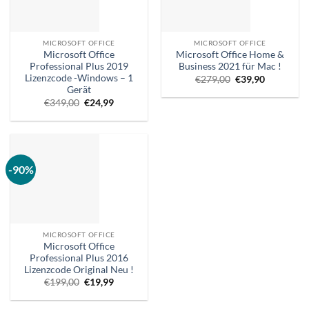
MICROSOFT OFFICE
MICROSOFT OFFICE
Microsoft Office
Microsoft Office Home &
Professional Plus 2019
Business 2021 für Mac !
Lizenzcode -Windows – 1
Ursprünglicher
Aktueller
€
279,00
€
39,90
Preis
Preis
Gerät
war:
ist:
Ursprünglicher
Aktueller
€
349,00
€
24,99
€279,00.
€39,90.
Preis
Preis
war:
ist:
€349,00.
€24,99.
-90%
MICROSOFT OFFICE
Microsoft Office
Professional Plus 2016
Lizenzcode Original Neu !
Ursprünglicher
Aktueller
€
199,00
€
19,99
Preis
Preis
war:
ist:
€199,00.
€19,99.