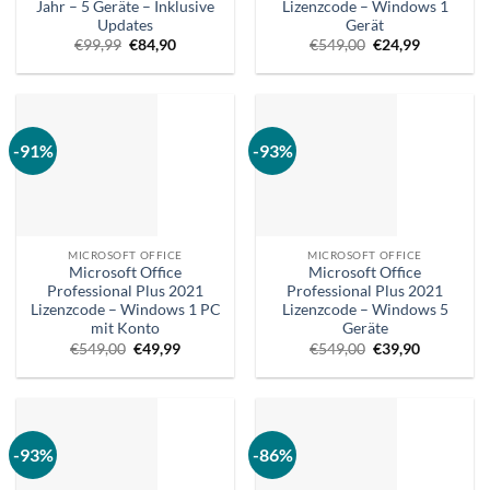
Jahr – 5 Geräte – Inklusive
Lizenzcode – Windows 1
Updates
Gerät
Ursprünglicher
Aktueller
Ursprünglicher
Aktueller
€
99,99
€
84,90
€
549,00
€
24,99
Preis
Preis
Preis
Preis
war:
ist:
war:
ist:
€99,99.
€84,90.
€549,00.
€24,99.
-91%
-93%
MICROSOFT OFFICE
MICROSOFT OFFICE
Microsoft Office
Microsoft Office
Professional Plus 2021
Professional Plus 2021
Lizenzcode – Windows 1 PC
Lizenzcode – Windows 5
mit Konto
Geräte
Ursprünglicher
Aktueller
Ursprünglicher
Aktueller
€
549,00
€
49,99
€
549,00
€
39,90
Preis
Preis
Preis
Preis
war:
ist:
war:
ist:
€549,00.
€49,99.
€549,00.
€39,90.
-93%
-86%