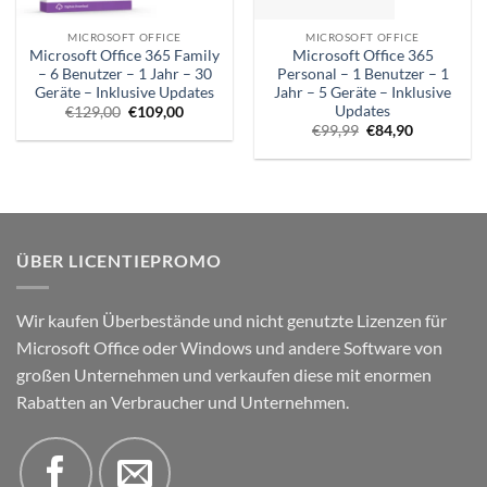
MICROSOFT OFFICE
MICROSOFT OFFICE
Microsoft Office 365 Family
Microsoft Office 365
– 6 Benutzer – 1 Jahr – 30
Personal – 1 Benutzer – 1
Geräte – Inklusive Updates
Jahr – 5 Geräte – Inklusive
Updates
Ursprünglicher
Aktueller
€
129,00
€
109,00
Preis
Preis
Ursprünglicher
Aktueller
€
99,99
€
84,90
war:
ist:
Preis
Preis
€129,00.
€109,00.
war:
ist:
€99,99.
€84,90.
ÜBER LICENTIEPROMO
Wir kaufen Überbestände und nicht genutzte Lizenzen für
Microsoft Office oder Windows und andere Software von
großen Unternehmen und verkaufen diese mit enormen
Rabatten an Verbraucher und Unternehmen.