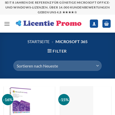
Zum
SEIT 8 JAHREN DIE REFERENZ FÜR GÜNSTIGE MICROSOFT OFFICE-
UND WINDOWS-LIZENZEN. ÜBER 14.000 KUNDENBEWERTUNGEN
Inhalt
GEBEN UNS 4,8 ★★★★☆
springen
STARTSEITE
»
MICROSOFT 365
FILTER
-16%
-15%