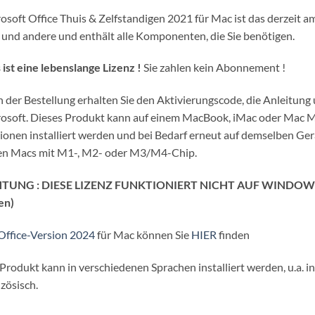
war:
ist:
€279,00.
€39,90.
osoft Office Thuis & Zelfstandigen 2021 für Mac ist das derzeit 
und andere und enthält alle Komponenten, die Sie benötigen.
 ist eine lebenslange Lizenz !
Sie zahlen kein Abonnement !
 der Bestellung erhalten Sie den Aktivierungscode, die Anleitun
osoft. Dieses Produkt kann auf einem MacBook, iMac oder Mac Min
ionen installiert werden und bei Bedarf erneut auf demselben Gerä
en Macs mit M1-, M2- oder M3/M4-Chip.
TUNG : DIESE LIZENZ FUNKTIONIERT NICHT AUF WINDOWS !
en)
Office-Version 2024
für Mac können Sie
HIER
finden
Produkt kann in verschiedenen Sprachen installiert werden, u.a. i
zösisch.