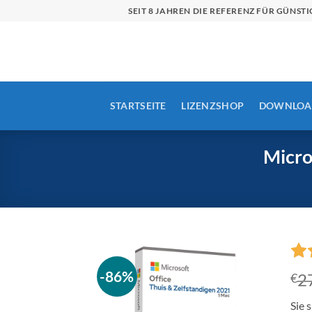
Zum
SEIT 8 JAHREN DIE REFERENZ FÜR GÜN
Inhalt
springen
STARTSEITE
LIZENZSHOP
DOWNLOA
Micro
-86%
2
€
Sie 