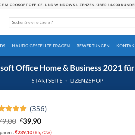
STIGE MICROSOFT OFFICE- UND WINDOWS-LIZENZEN. ÜBER 14.000 KU
Suchen
nach:
DS
HÄUFIG GESTELLTE FRAGEN
BEWERTUNGEN
KONTAK
soft Office Home & Business 2021 für
STARTSEITE
»
LIZENZSHOP
(356)
Ursprünglicher
Aktueller
79,00
39,90
€
Preis
Preis
€
sparen :
239,10
(85,70%)