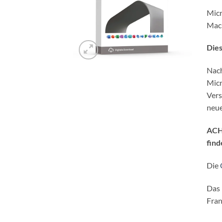
Micr
Mac 
Dies
Nach
Micr
Vers
neu
ACH
find
Die
Das 
Fran