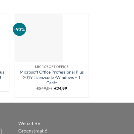
-93%
MICROSOFT OFFICE
lus
Microsoft Office Professional Plus
!
2019 Lizenzcode -Windows – 1
Gerät
er
ler
Ursprünglicher
Aktueller
€
349,00
€
24,99
Preis
Preis
.
war:
ist:
€349,00.
€24,99.
Wefixit BV
Groenstraat 6