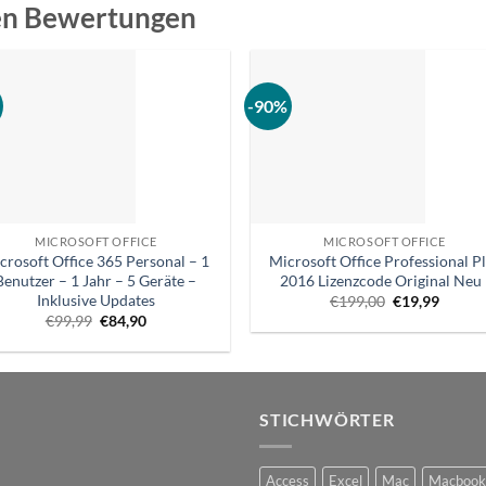
en Bewertungen
-90%
MICROSOFT OFFICE
MICROSOFT OFFICE
crosoft Office 365 Personal – 1
Microsoft Office Professional P
Benutzer – 1 Jahr – 5 Geräte –
2016 Lizenzcode Original Neu 
Inklusive Updates
Ursprünglich
Aktuel
€
199,00
€
19,99
Preis
Preis
Ursprünglicher
Aktueller
€
99,99
€
84,90
war:
ist:
Preis
Preis
€199,00.
€19,99
war:
ist:
€99,99.
€84,90.
STICHWÖRTER
Access
Excel
Mac
Macbook