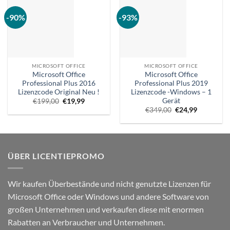
-90%
-93%
MICROSOFT OFFICE
MICROSOFT OFFICE
Microsoft Office
Microsoft Office
Professional Plus 2016
Professional Plus 2019
Lizenzcode Original Neu !
Lizenzcode -Windows – 1
Gerät
Ursprünglicher
Aktueller
€
199,00
€
19,99
Preis
Preis
Ursprünglicher
Aktueller
€
349,00
€
24,99
war:
ist:
Preis
Preis
€199,00.
€19,99.
war:
ist:
€349,00.
€24,99.
ÜBER LICENTIEPROMO
Wir kaufen Überbestände und nicht genutzte Lizenzen für
Microsoft Office oder Windows und andere Software von
großen Unternehmen und verkaufen diese mit enormen
Rabatten an Verbraucher und Unternehmen.