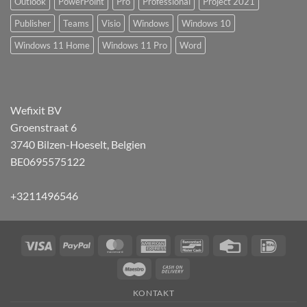
Outlook
PowerPoint
Pro
Professional
Project 2021
Publisher
Teams
Visio
Windows
Windows 10
Windows 11 Home
Windows 11 Pro
Word
Wefixit BV
Groenstraat 6
3740 Bilzen-Hoeselt, Belgien
BE0695575122
+3211496546
Visa
PayPal
MasterCard
American
Bancontact
Kreditkarte
iDEA
Express
Maestro
Nachnahme
KONTAKT