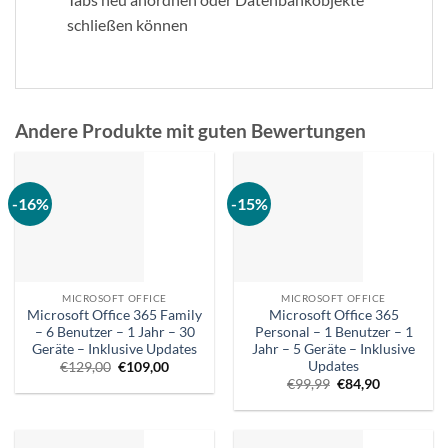
schließen können
Andere Produkte mit guten Bewertungen
-16%
-15%
MICROSOFT OFFICE
MICROSOFT OFFICE
Microsoft Office 365 Family
Microsoft Office 365
– 6 Benutzer – 1 Jahr – 30
Personal – 1 Benutzer – 1
Geräte – Inklusive Updates
Jahr – 5 Geräte – Inklusive
Updates
Ursprünglicher
Aktueller
€
129,00
€
109,00
Preis
Preis
Ursprünglicher
Aktueller
€
99,99
€
84,90
war:
ist:
Preis
Preis
€129,00.
€109,00.
war:
ist:
€99,99.
€84,90.