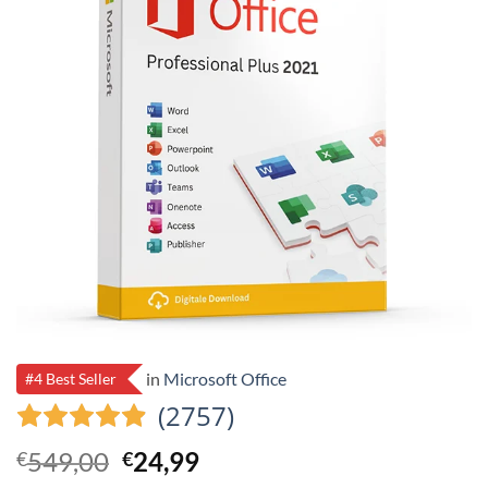
in
Microsoft Office
#4 Best Seller
(2757)
Ursprünglicher
Aktueller
549,00
24,99
€
€
Preis
Preis