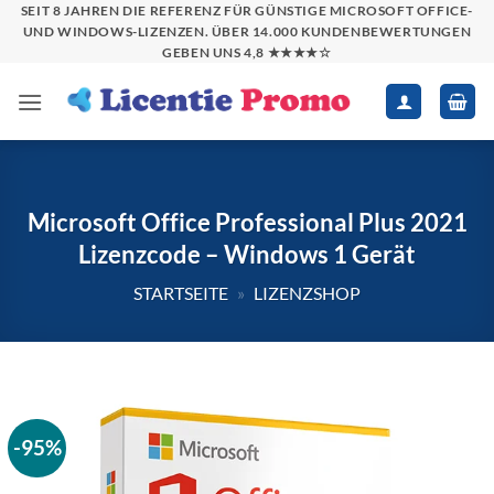
Zum
SEIT 8 JAHREN DIE REFERENZ FÜR GÜNSTIGE MICROSOFT OFFICE-
UND WINDOWS-LIZENZEN. ÜBER 14.000 KUNDENBEWERTUNGEN
Inhalt
GEBEN UNS 4,8 ★★★★☆
springen
Microsoft Office Professional Plus 2021
Lizenzcode – Windows 1 Gerät
STARTSEITE
»
LIZENZSHOP
-95%