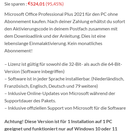
€
Sie sparen :
524,01
(95,45%)
war:
ist:
€549,00.
€24,99.
Microsoft Office Professional Plus 2021 für den PC ohne
Abonnement kaufen. Nach deiner Zahlung erhältst du sofort
den Aktivierungscode in deinem Postfach zusammen mit
dem Downloadlink und der Anleitung. Dies ist eine
lebenslange Einmalaktivierung. Kein monatliches
Abonnement!
– Lizenz ist gültig für sowohl die 32‑Bit- als auch die 64‑Bit-
Version (Software inbegriffen)
– Software ist in jeder Sprache installierbar. (Niederländisch,
Französisch, Englisch, Deutsch und 79 weitere)
– Inklusive Online-Updates von Microsoft während der
Supportdauer des Pakets.
– Inklusive offiziellen Support von Microsoft für die Software
Achtung! Diese Version ist für 1 Installation auf 1 PC
geeignet und funktioniert nur auf Windows 10 oder 11