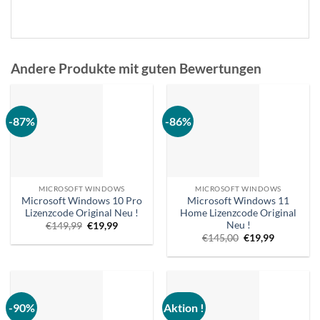
Andere Produkte mit guten Bewertungen
-87%
-86%
MICROSOFT WINDOWS
MICROSOFT WINDOWS
Microsoft Windows 10 Pro
Microsoft Windows 11
Lizenzcode Original Neu !
Home Lizenzcode Original
Neu !
Ursprünglicher
Aktueller
€
149,99
€
19,99
Preis
Preis
Ursprünglicher
Aktueller
€
145,00
€
19,99
war:
ist:
Preis
Preis
€149,99.
€19,99.
war:
ist:
€145,00.
€19,99.
-90%
Aktion !