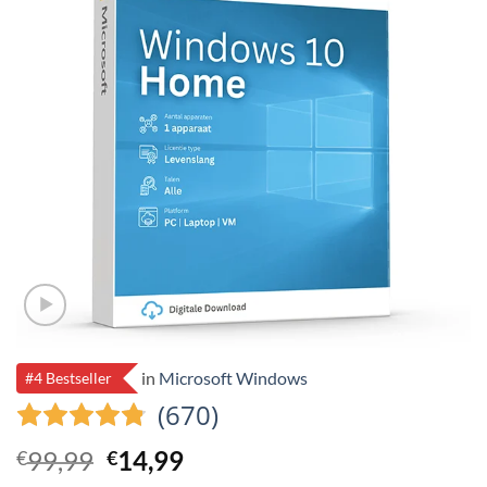
in
Microsoft Windows
#4 Bestseller
(670)
Ursprünglicher
Aktueller
99,99
14,99
€
€
Preis
Preis