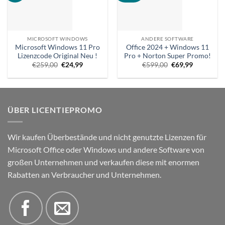
MICROSOFT WINDOWS
ANDERE SOFTWARE
Microsoft Windows 11 Pro
Office 2024 + Windows 11
Lizenzcode Original Neu !
Pro + Norton Super Promo!
Ursprünglicher
Aktueller
Ursprünglicher
Aktueller
€
259,00
€
24,99
€
599,00
€
69,99
Preis
Preis
Preis
Preis
war:
ist:
war:
ist:
€259,00.
€24,99.
€599,00.
€69,99.
ÜBER LICENTIEPROMO
Wir kaufen Überbestände und nicht genutzte Lizenzen für
Microsoft Office oder Windows und andere Software von
großen Unternehmen und verkaufen diese mit enormen
Rabatten an Verbraucher und Unternehmen.