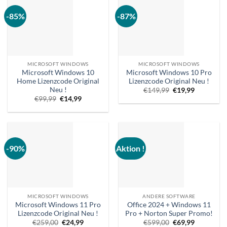
-85%
-87%
MICROSOFT WINDOWS
MICROSOFT WINDOWS
Microsoft Windows 10
Microsoft Windows 10 Pro
Home Lizenzcode Original
Lizenzcode Original Neu !
Neu !
Ursprünglicher
Aktueller
€
149,99
€
19,99
Preis
Preis
Ursprünglicher
Aktueller
€
99,99
€
14,99
war:
ist:
Preis
Preis
€149,99.
€19,99.
war:
ist:
€99,99.
€14,99.
-90%
Aktion !
MICROSOFT WINDOWS
ANDERE SOFTWARE
Microsoft Windows 11 Pro
Office 2024 + Windows 11
Lizenzcode Original Neu !
Pro + Norton Super Promo!
Ursprünglicher
Aktueller
Ursprünglicher
Aktueller
€
259,00
€
24,99
€
599,00
€
69,99