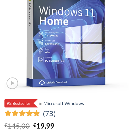
in
Microsoft Windows
#2 Bestseller
(73)
Ursprünglicher
Aktueller
145,00
19,99
€
€
Preis
Preis