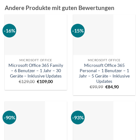
Andere Produkte mit guten Bewertungen
-16%
-15%
MICROSOFT OFFICE
MICROSOFT OFFICE
Microsoft Office 365 Family
Microsoft Office 365
– 6 Benutzer – 1 Jahr – 30
Personal – 1 Benutzer – 1
Geräte – Inklusive Updates
Jahr – 5 Geräte – Inklusive
Updates
Ursprünglicher
Aktueller
€
129,00
€
109,00
Preis
Preis
Ursprünglicher
Aktueller
€
99,99
€
84,90
war:
ist:
Preis
Preis
€129,00.
€109,00.
war:
ist:
€99,99.
€84,90.
-90%
-93%