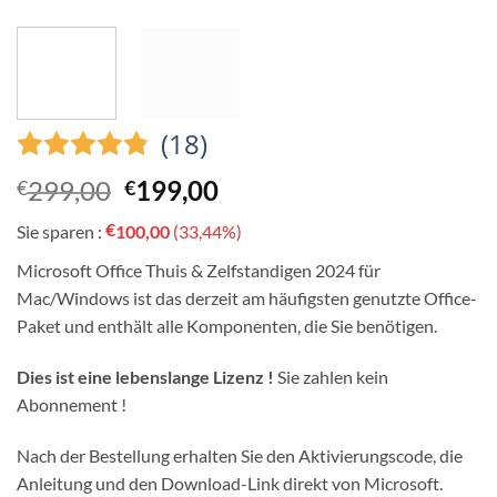
(18)
Ursprünglicher
Aktueller
299,00
199,00
€
€
Preis
Preis
€
Sie sparen :
100,00
(33,44%)
war:
ist:
€299,00.
€199,00.
Microsoft Office Thuis & Zelfstandigen 2024 für
Mac/Windows ist das derzeit am häufigsten genutzte Office-
Paket und enthält alle Komponenten, die Sie benötigen.
Dies ist eine lebenslange Lizenz !
Sie zahlen kein
Abonnement !
Nach der Bestellung erhalten Sie den Aktivierungscode, die
Anleitung und den Download-Link direkt von Microsoft.