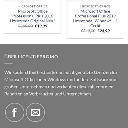
MICROSOFT OFFICE
MICROSOFT OFFICE
Microsoft Office
Microsoft Office
Professional Plus 2016
Professional Plus 2019
Lizenzcode Original Neu !
Lizenzcode -Windows – 1
Gerät
Ursprünglicher
Aktueller
€
199,00
€
19,99
Preis
Preis
Ursprünglicher
Aktueller
€
349,00
€
24,99
war:
ist:
Preis
Preis
€199,00.
€19,99.
war:
ist:
€349,00.
€24,99.
ÜBER LICENTIEPROMO
Wir kaufen Überbestände und nicht genutzte Lizenzen für
Microsoft Office oder Windows und andere Software von
großen Unternehmen und verkaufen diese mit enormen
Rabatten an Verbraucher und Unternehmen.