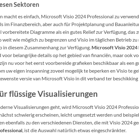
diesen Sektoren
en macht es einfach, Microsoft Visio 2024 Professional zu verwen
ails im Finanzbereich, aber auch für Projektplanung und Bauanleit
 vorbereitete Diagramme als ein gutes Relief zur Verfügung, das z
o weit wie möglich zu begrenzen und Visio im täglichen Betrieb zu 
io in diesem Zusammenhang zur Verfügung.
Microsoft Visio 2024 
ld voor belangrijke details op het gebied van financiën, maar ook v
ijn nu voor het eerst voorbereide grafieken beschikbaar als een go
m uw eigen inspanning zoveel mogelijk te beperken en Visio te geb
wenste versie van Microsoft Visio in dit verband ter beschikking 
ür flüssige Visualisierungen
ne Visualisierungen geht, wird Microsoft Visio 2024 Profession
nächst schwierig erscheinen, leicht umgesetzt werden und beispie
n ebenfalls zu den verschiedenen Diensten, die mit Visio 2024 g
ofessional
, ist die Auswahl natürlich etwas eingeschränkter.