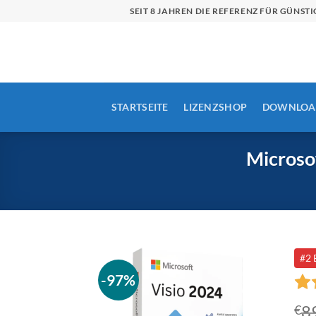
Zum
SEIT 8 JAHREN DIE REFERENZ FÜR GÜN
Inhalt
springen
STARTSEITE
LIZENZSHOP
DOWNLOA
Microsof
#2 
-97%
8
€