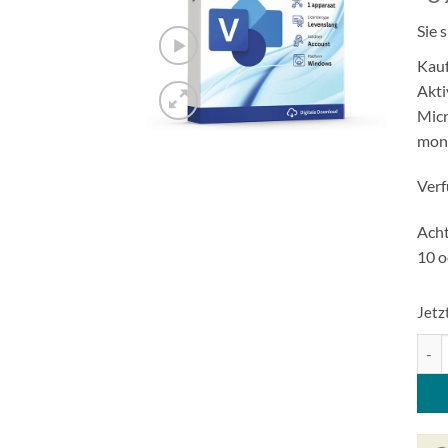
Sie 
Kauf
Akti
Micr
mon
Verf
Acht
10 o
Jetz
Micr