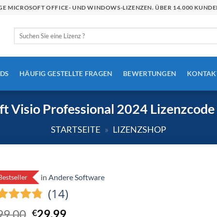
STIGE MICROSOFT OFFICE- UND WINDOWS-LIZENZEN. ÜBER 14.000 KU
Suchen
nach:
DS
HÄUFIG GESTELLTE FRAGEN
BEWERTUNGEN
KONTAK
t Visio Professional 2024 Lizenzcode
STARTSEITE
»
LIZENZSHOP
in
Andere Software
Bestseller
(14)
Ursprünglicher
Aktueller
99,00
29,99
€