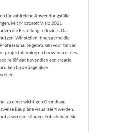
den für zahlreiche Anwendungsfälle.
ungen. Mit Microsoft Visio 2021
udem die Erstellung reduziert. Das
nutzen. Wir stellen Ihnen gerne die
Professional
te gebruiken voor tal van
oor projectplanning en bouwinstructies.
ed reliëf, dat bovendien een creatie
ruiken bij de dagelijkse
stellen.
al zu einer wichtigen Grundlage.
lsweise Baupläne visualisiert werden.
enutzt werden können. Entscheiden Sie