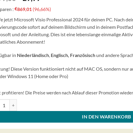
Preis
Preis
€
sparen :
869,01
(96,66%)
war:
ist:
€899,00.
€29,99.
e jetzt Microsoft Visio Professional 2024 für deinen PC. Nach dei
vierungscode sofort auf deinem Bildschirm und in deinem Postf
osoft und der Anleitung. Dies ist eine lebenslange einmalige Aktivi
atliches Abonnement!
ügbar in
Niederländisch
,
Englisch, Französisch
und andere Sprac
ung! Diese Version funktioniert nicht auf MAC OS, sondern nu
der Windows 11 (Home oder Pro)
t profitieren! Die Preise werden nach Ablauf dieser Promotion wieder
osoft Visio Professional 2024 Lizenzcode 1 Gerät ! Menge
IN DEN WARENKORB