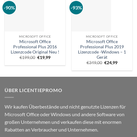
-90%
-93%
MICROSOFT OFFICE
MICROSOFT OFFICE
Microsoft Office
Microsoft Office
Professional Plus 2016
Professional Plus 2019
Lizenzcode Original Neu !
Lizenzcode -Windows – 1
Gerät
Ursprünglicher
Aktueller
€
199,00
€
19,99
Preis
Preis
Ursprünglicher
Aktueller
€
349,00
€
24,99
war:
ist:
Preis
Preis
€199,00.
€19,99.
war:
ist:
€349,00.
€24,99.
ÜBER LICENTIEPROMO
Wir kaufen Überbestände und nicht genutzte Lizenzen für
Microsoft Office oder Windows und andere Software von
großen Unternehmen und verkaufen diese mit enormen
Rabatten an Verbraucher und Unternehmen.