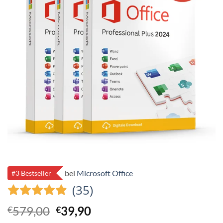
bei
Microsoft Office
#3 Bestseller
(35)
Ursprünglicher
Aktueller
579,00
39,90
€
€
Preis
Preis