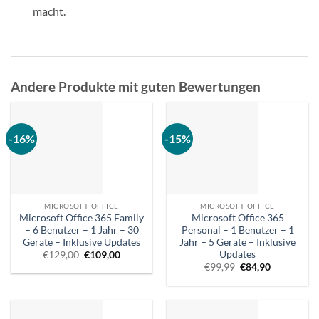
macht.
Andere Produkte mit guten Bewertungen
-16%
-15%
MICROSOFT OFFICE
MICROSOFT OFFICE
Microsoft Office 365 Family
Microsoft Office 365
– 6 Benutzer – 1 Jahr – 30
Personal – 1 Benutzer – 1
Geräte – Inklusive Updates
Jahr – 5 Geräte – Inklusive
Updates
Ursprünglicher
Aktueller
€
129,00
€
109,00
Preis
Preis
Ursprünglicher
Aktueller
€
99,99
€
84,90
war:
ist:
Preis
Preis
€129,00.
€109,00.
war:
ist:
€99,99.
€84,90.