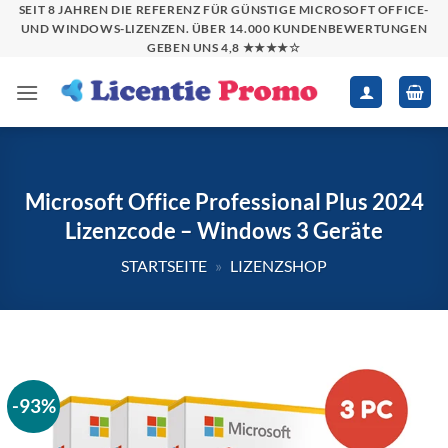
Zum
SEIT 8 JAHREN DIE REFERENZ FÜR GÜNSTIGE MICROSOFT OFFICE-
UND WINDOWS-LIZENZEN. ÜBER 14.000 KUNDENBEWERTUNGEN
Inhalt
GEBEN UNS 4,8 ★★★★☆
springen
Microsoft Office Professional Plus 2024
Lizenzcode – Windows 3 Geräte
STARTSEITE
»
LIZENZSHOP
-93%