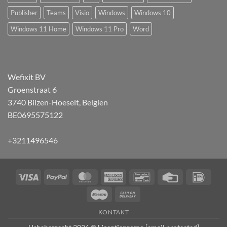
Publisher
Teams
Visio
Windows
Windows 10
Windows 11 Home
Windows 11 Pro
Word
Wefixit BV
Groenstraat 6
3740 Bilzen-Hoeselt, Belgien
BE0695575122
+3211496546
Visa
PayPal
MasterCard
American
Bancontact
Kreditkarte
iDEA
Express
Maestro
Nachnahme
KONTAKT