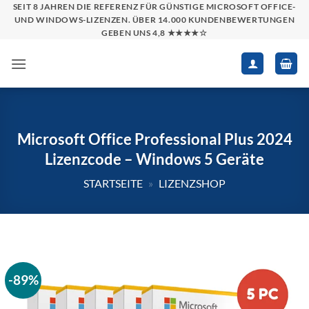
Zum
SEIT 8 JAHREN DIE REFERENZ FÜR GÜNSTIGE MICROSOFT OFFICE-
UND WINDOWS-LIZENZEN. ÜBER 14.000 KUNDENBEWERTUNGEN
Inhalt
GEBEN UNS 4,8 ★★★★☆
springen
Microsoft Office Professional Plus 2024
Lizenzcode – Windows 5 Geräte
STARTSEITE
»
LIZENZSHOP
-89%