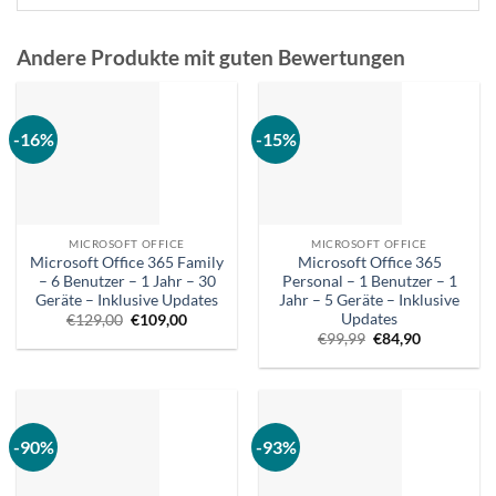
Andere Produkte mit guten Bewertungen
-16%
-15%
MICROSOFT OFFICE
MICROSOFT OFFICE
Microsoft Office 365 Family
Microsoft Office 365
– 6 Benutzer – 1 Jahr – 30
Personal – 1 Benutzer – 1
Geräte – Inklusive Updates
Jahr – 5 Geräte – Inklusive
Updates
Ursprünglicher
Aktueller
€
129,00
€
109,00
Preis
Preis
Ursprünglicher
Aktueller
€
99,99
€
84,90
war:
ist:
Preis
Preis
€129,00.
€109,00.
war:
ist:
€99,99.
€84,90.
-90%
-93%