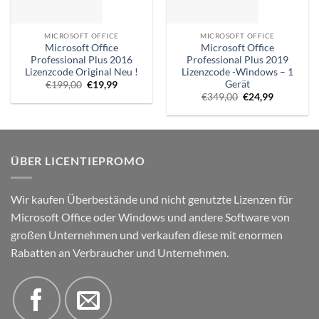
MICROSOFT OFFICE
MICROSOFT OFFICE
Microsoft Office
Microsoft Office
Professional Plus 2016
Professional Plus 2019
Lizenzcode Original Neu !
Lizenzcode -Windows – 1
Gerät
Ursprünglicher
Aktueller
€
199,00
€
19,99
Preis
Preis
Ursprünglicher
Aktueller
€
349,00
€
24,99
war:
ist:
Preis
Preis
€199,00.
€19,99.
war:
ist:
€349,00.
€24,99.
ÜBER LICENTIEPROMO
Wir kaufen Überbestände und nicht genutzte Lizenzen für
Microsoft Office oder Windows und andere Software von
großen Unternehmen und verkaufen diese mit enormen
Rabatten an Verbraucher und Unternehmen.