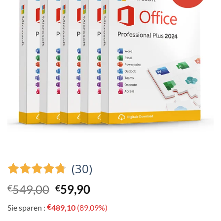
(30)
Ursprünglicher
Aktueller
549,00
59,90
€
€
Preis
Preis
€
Sie sparen :
489,10
(89,09%)
war:
ist: